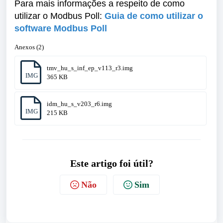
Para mais informações a respeito de como
utilizar o Modbus Poll:
Guia de como utilizar o
software Modbus Poll
Anexos (2)
tmv_hu_s_inf_ep_v113_r3.img
IMG
365 KB
idm_hu_s_v203_r6.img
IMG
215 KB
Este artigo foi útil?
Não
Sim