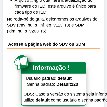
Arquivo
.img
o qual fará a atualização do
firmware do IED, este arquivo é único para
cada tipo de IED;
No roda-pé do guia, deixaremos os arquivos do
SDV (tmv_hu_s_inf_ep_v113_r3) e SDM
(idm_hu_s_v203_r6)
Acesse a página web do SDV ou SDM
Informação !
Usuário padrão:
default
Senha padrão:
Default123
OBS:
Caso a versão do sistema seja inferi
utilize
default
como usuário e senha padrã