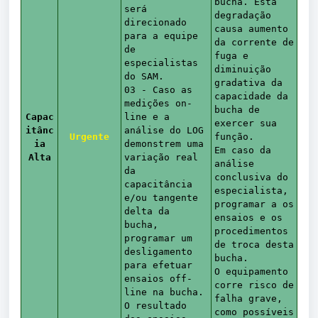
bucha. Esta
será
degradação
direcionado
causa aumento
para a equipe
da corrente de
de
fuga e
especialistas
diminuição
do SAM.
gradativa da
03 - Caso as
capacidade da
medições on-
bucha de
Capac
line e a
exercer sua
itânc
análise do LOG
Urgente
função.
ia
demonstrem uma
Em caso da
Alta
variação real
análise
da
conclusiva do
capacitância
especialista,
e/ou tangente
programar a os
delta da
ensaios e os
bucha,
procedimentos
programar um
de troca desta
desligamento
bucha.
para efetuar
O equipamento
ensaios off-
corre risco de
line na bucha.
falha grave,
O resultado
como possíveis