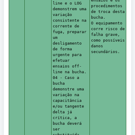
ensaios e os
line e o LOG
procedimentos
demonstrem uma
de troca desta
variação
bucha.
consistente na
O equipamento
corrente de
corre risco de
fuga, preparar
falha grave,
um
como possíveis
desligamento
danos
de forma
secundários.
urgente para
efetuar
ensaios off-
line na bucha.
04 - Caso a
bucha
demonstre uma
variação na
capacitância
e/ou tangente
delta já
crítica, a
bucha deverá
ser
substituída.