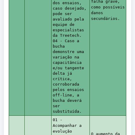
falha grave,
dos ensaios,
como possíveis
caso desejado,
danos
pode ser
secundários.
avaliado pela
equipe de
especialistas
da Treetech.
04 - Caso a
bucha
demonstre uma
variação na
capacitância
e/ou tangente
delta já
crítica,
corroborada
pelos ensaios
off-line, a
bucha deverá
ser
substituída.
01 -
Acompanhar a
evolução
O aumento da