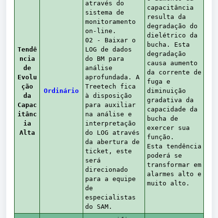
através do
capacitância
sistema de
resulta da
monitoramento
degradação do
on-line.
dielétrico da
02 - Baixar o
bucha. Esta
Tendê
LOG de dados
degradação
ncia
do BM para
causa aumento
de
análise
da corrente de
Evolu
aprofundada. A
fuga e
ção
Treetech fica
Ordinário
diminuição
da
à disposição
gradativa da
Capac
para auxiliar
capacidade da
itânc
na análise e
bucha de
ia
interpretação
exercer sua
Alta
do LOG através
função.
da abertura de
Esta tendência
ticket, este
poderá se
será
transformar em
direcionado
alarmes alto e
para a equipe
muito alto.
de
especialistas
do SAM.