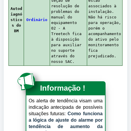
seção de
estão
resolução de
associados à
Autod
problemas do
instalação.
iagnó
manual do
Não há risco
stico
Ordinário
equipamento
para operação,
s do
02 - A
porém o
BM
Treetech fica
acompanhamento
à disposição
do ativo pelo
para auxiliar
monitoramento
no suporte
fica
através do
prejudicado.
nosso SAC.
Informação !
Os alerta de tendência visam uma
indicação antecipada de possíveis
situações futuras:
Como funciona
a lógica de ajuste do alarme por
tendência de aumento da