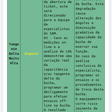
da abertura de
da bucha. Esta
ticket, este
degradação
será
causa
direcionado
alteração dos
para a equipe
ângulos e
de
diminuição
especialistas
gradativa da
do SAM.
capacidade da
03 - Caso as
bucha de
medições on-
Tange
exercer sua
line e a
nte
análise do LOG
função.
Delta
Urgente
demonstrem uma
Em caso da
Muito
variação real
análise
Alta
da
conclusiva do
capacitância
especialista,
e/ou tangente
programar os
delta da
ensaios e os
bucha,
procedimentos
programar um
de troca desta
desligamento
bucha.
para efetuar
O equipamento
ensaios off-
corre risco
line na bucha.
iminente de
O resultado