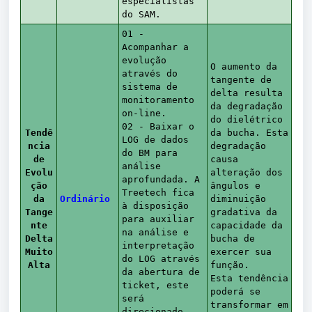
especialistas
do SAM.
01 -
Acompanhar a
evolução
O aumento da
através do
tangente de
sistema de
delta resulta
monitoramento
da degradação
on-line.
do dielétrico
02 - Baixar o
Tendê
da bucha. Esta
LOG de dados
ncia
degradação
do BM para
de
causa
análise
Evolu
alteração dos
aprofundada. A
ção
ângulos e
Treetech fica
da
Ordinário
diminuição
à disposição
Tange
gradativa da
para auxiliar
nte
capacidade da
na análise e
Delta
bucha de
interpretação
Muito
exercer sua
do LOG através
Alta
função.
da abertura de
Esta tendência
ticket, este
poderá se
será
transformar em
direcionado