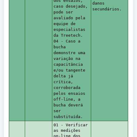
dos ensaios,
danos
caso desejado,
secundários.
pode ser
avaliado pela
equipe de
especialistas
da Treetech.
04 - Caso a
bucha
demonstre uma
variação na
capacitância
e/ou tangente
delta já
crítica,
corroborada
pelos ensaios
off-line, a
bucha deverá
ser
substituída.
01 - Verificar
as medições
on-line dos