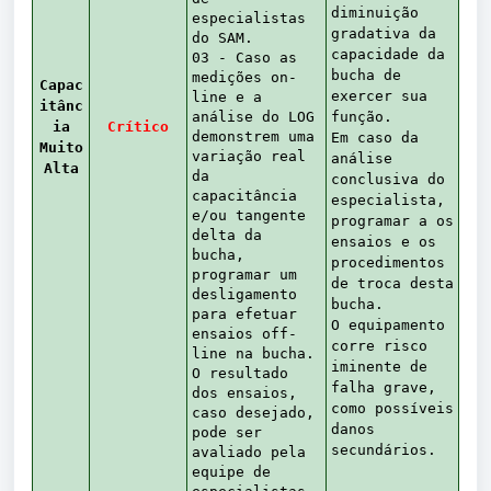
diminuição
especialistas
gradativa da
do SAM.
capacidade da
03 - Caso as
bucha de
medições on-
Capac
exercer sua
line e a
itânc
análise do LOG
função.
ia
Crítico
demonstrem uma
Em caso da
Muito
variação real
análise
Alta
da
conclusiva do
capacitância
especialista,
e/ou tangente
programar a os
delta da
ensaios e os
bucha,
procedimentos
programar um
de troca desta
desligamento
bucha.
para efetuar
O equipamento
ensaios off-
corre risco
line na bucha.
iminente de
O resultado
falha grave,
dos ensaios,
como possíveis
caso desejado,
danos
pode ser
secundários.
avaliado pela
equipe de