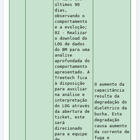
últimos 90
dias,
observando o
comportamento
e a evolução;
02 - Realizar
o download do
LOG de dados
do BM para uma
análise
aprofundada do
comportamento
apresentado. A
Treetech fica
à disposição
O aumento da
para auxiliar
capacitância
na análise e
resulta da
interpretação
degradação do
do LOG através
dielétrico da
da abertura de
bucha. Esta
ticket, este
degradação
será
causa aumento
direcionado
da corrente de
para a equipe
fuga e
de