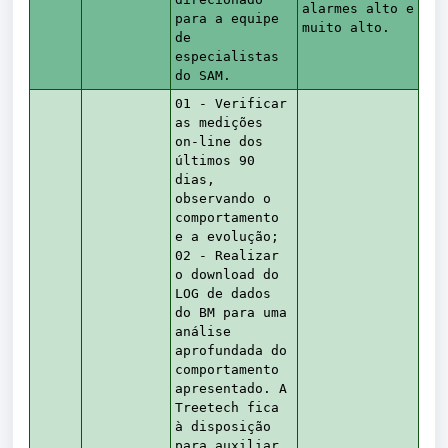
alarmes alto e
para a equipe
muito alto.
de
especialistas
do SAM.
01 - Verificar
as medições
on-line dos
últimos 90
dias,
observando o
comportamento
e a evolução;
02 - Realizar
o download do
LOG de dados
do BM para uma
análise
aprofundada do
comportamento
apresentado. A
Treetech fica
à disposição
para auxiliar