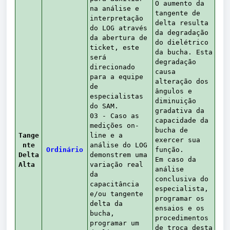
O aumento da
na análise e
tangente de
interpretação
delta resulta
do LOG através
da degradação
da abertura de
do dielétrico
ticket, este
da bucha. Esta
será
degradação
direcionado
causa
para a equipe
alteração dos
de
ângulos e
especialistas
diminuição
do SAM.
gradativa da
03 - Caso as
capacidade da
medições on-
bucha de
Tange
line e a
exercer sua
nte
análise do LOG
Ordinário
função.
Delta
demonstrem uma
Em caso da
Alta
variação real
análise
da
conclusiva do
capacitância
especialista,
e/ou tangente
programar os
delta da
ensaios e os
bucha,
procedimentos
programar um
de troca desta