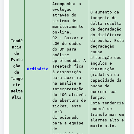
Acompanhar a
evolução
O aumento da
através do
tangente de
sistema de
delta resulta
monitoramento
da degradação
on-line.
do dielétrico
02 - Baixar o
da bucha. Esta
Tendê
LOG de dados
degradação
ncia
do BM para
causa
de
análise
alteração dos
Evolu
aprofundada. A
ângulos e
ção
Treetech fica
Ordinário
diminuição
à disposição
da
gradativa da
para auxiliar
Tange
capacidade da
na análise e
nte
bucha de
interpretação
Delta
exercer sua
do LOG através
Alta
função.
da abertura de
Esta tendência
ticket, este
poderá se
será
transformar em
direcionado
alarmes alto e
para a equipe
muito alto.
de