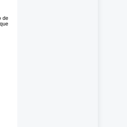
o de
 que