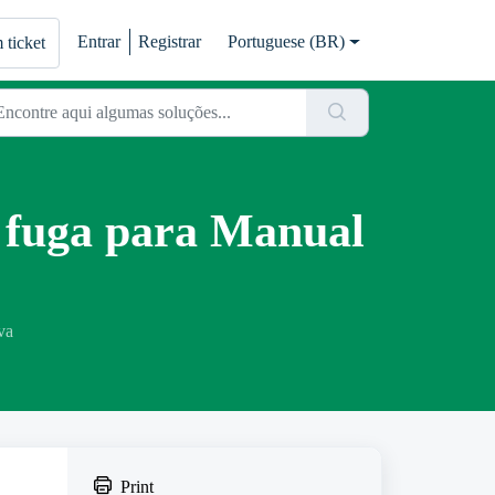
Entrar
Registrar
Portuguese (BR)
 ticket
e fuga para Manual
va
Print