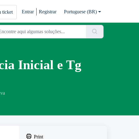
Entrar
Registrar
Portuguese (BR)
 ticket
a Inicial e Tg
lva
Print