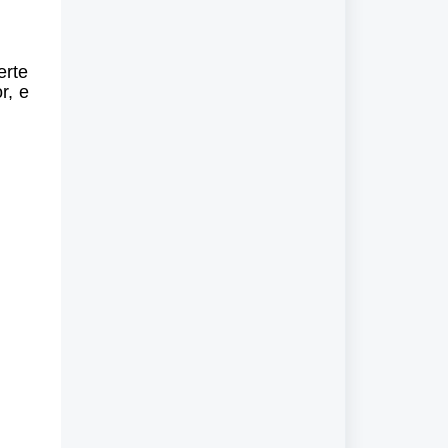
erte
r, e