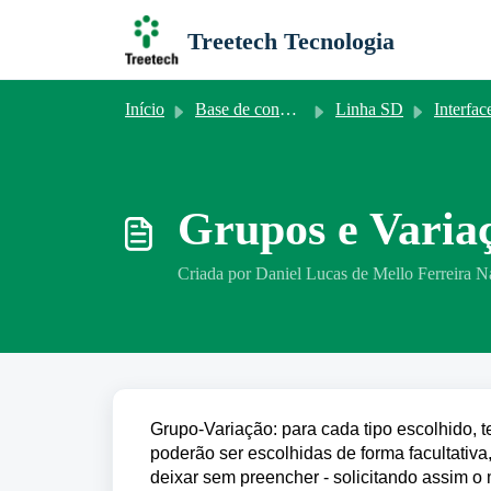
Ir para o conteúdo principal
Treetech Tecnologia
Início
Base de conhecimento
Linha SD
Interfa
Grupos e Varia
Criada por Daniel Lucas de Mello Ferreira N
Grupo-Variação: para cada tipo escolhido, 
poderão ser escolhidas de forma facultativa
deixar sem preencher - solicitando assim o 