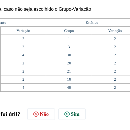
a, caso não seja escolhido o Grupo-Variação
ento
Estático
Variação
Grupo
Variação
2
1
2
2
3
2
4
30
2
2
20
2
2
21
2
2
10
2
4
40
2
foi útil?
Não
Sim