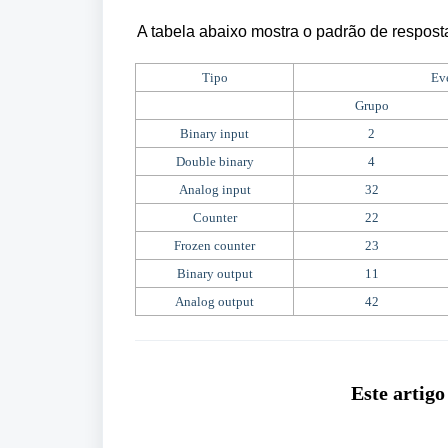
A tabela abaixo mostra o padrão de respost
Tipo
Ev
Grupo
Binary input
2
Double binary
4
Analog input
32
Counter
22
Frozen counter
23
Binary output
11
Analog output
42
Este artigo 