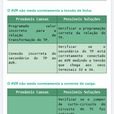
O AVR não mede corretamente a tensão de linha:
Prováveis Causas
Possíveis Soluções
Programado valor
Verificar a programação
incorreto para a
correta da relação do
relação de
TP.
transformação do TP.
Verificar se o
secundário do TP está
Conexão incorreta do
corretamente conectado
secundário do TP ao
ao AVR medindo a tensão
AVR.
que chega aos seus
terminais 33 e 34.
O AVR não mede corretamente a corrente de carga:
Prováveis Causas
Possíveis Soluções
Verificar se o jumper
de curto-circuito do
circuito do TC foi
retirado.