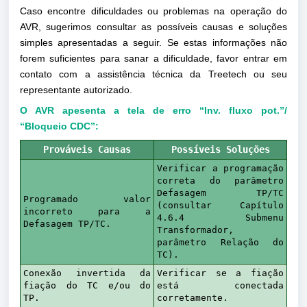
Caso encontre dificuldades ou problemas na operação do
AVR, sugerimos consultar as possíveis causas e soluções
simples apresentadas a seguir. Se estas informações não
forem suficientes para sanar a dificuldade, favor entrar em
contato com a assistência técnica da Treetech ou seu
representante autorizado.
O AVR apesenta a tela de erro “Inv. fluxo pot.”/
“Bloqueio CDC”:
Prováveis Causas
Possíveis Soluções
Verificar a programação
correta do parâmetro
Defasagem TP/TC
Programado valor
(consultar Capítulo
incorreto para a
4.6.4 Submenu
Defasagem TP/TC.
Transformador,
parâmetro Relação do
TC).
Conexão invertida da
Verificar se a fiação
fiação do TC e/ou do
está conectada
TP.
corretamente.