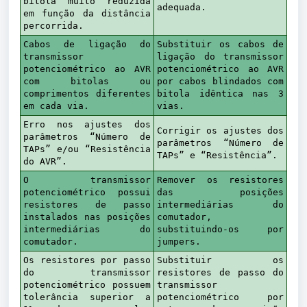
bitola muito reduzida
adequada.
em função da distância
percorrida.
Cabos de ligação do
Substituir os cabos de
transmissor
ligação do transmissor
potenciométrico ao AVR
potenciométrico ao AVR
com bitolas ou
por cabos blindados com
comprimentos diferentes
bitola idêntica nas 3
em cada via.
vias.
Erro nos ajustes dos
Corrigir os ajustes dos
parâmetros “Número de
parâmetros “Número de
TAPs” e/ou “Resistência
TAPs” e “Resistência”.
do AVR”.
O transmissor
Remover os resistores
potenciométrico possui
das posições
resistores de passo
intermediárias do
instalados nas posições
comutador,
intermediárias do
substituindo-os por
comutador.
jumpers.
Os resistores por passo
Substituir os
do transmissor
resistores de passo do
potenciométrico possuem
transmissor
tolerância superior a
potenciométrico por