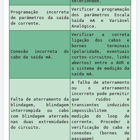
selecionado.
Verificar a programação
Programação incorreta
dos parâmetros Escala
de parâmetros da saída
Saída mA e Variável
de corrente.
Analógica.
Verificar a correta
ligação dos cabos e
bornes terminais
Conexão incorreta do
(polaridade, eventuais
cabo da saída mA.
curtos-circuitos, links
abertos) entre o AVR e
o sistema de medição da
saída mA.
A falha de aterramento
ou o aterramento
incorreto pode permitir
Falta de aterramento da
que ruídos e
blindagem, blindagem
transientes induzidos
interrompida ou cabo
impossibilitem a
com blindagem aterrada
medição do loop de
nas duas extremidades
corrente. Proceder à
do circuito.
verificação do cabo e
conexões (bornes de
passagem) e