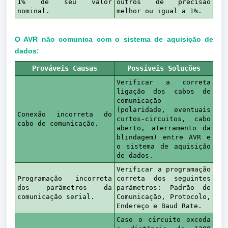
1% de seu valor
outros de precisão
nominal.
melhor ou igual a 1%.
O AVR não comunica com o sistema de aquisição de
dad
os:
Prováveis Causas
Possíveis Soluções
Verificar a correta
ligação dos cabos de
comunicação
(polaridade, eventuais
Conexão incorreta do
curtos-circuitos, cabo
cabo de comunicação.
aberto, aterramento da
blindagem) entre AVR e
o sistema de aquisição
de dados.
Verificar a programação
Programação incorreta
correta dos seguintes
dos parâmetros da
parâmetros: Padrão de
comunicação serial.
Comunicação, Protocolo,
Endereço e Baud Rate.
Caso o circuito exceda