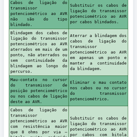
Cabos de ligação do
Substituir os cabos de
transmissor
ligação do transmissor
potenciométrico ao AVR
potenciométrico ao AVR
não são do tipo
por cabos blindados.
blindado.
Blindagem dos cabos de
Aterrar a blindagem dos
ligação do transmissor
cabos de ligação do
potenciométrico ao AVR
transmissor
aterrados em mais de um
potenciométrico ao AVR
ponto, não aterrados ou
em apenas um ponto e
sem continuidade da
manter a continuidade
blindagem ao longo do
da blindagem.
percurso.
Mau-contato no cursor
Eliminar o mau contato
do transmissor de
nos cabos ou no cursor
posição potenciométrico
do transmissor
ou nos cabos de ligação
potenciométrico.
deste ao AVR.
Cabos de ligação do
transmissor
Substituir os cabos de
potenciométrico ao AVR
ligação do transmissor
com resistência maior
potenciométrico ao AVR
que 8 ohms por via —
por cabos com bitola