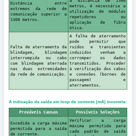
a distância de 1300
Distância entre
metros, é necessária a
extremos da rede de
utilização de módulos
comunicação superior a
repetidores ou
1300 metros.
aplicação de fibra
ótica.
A falha de aterramento
pode permitir que
Falta de aterramento da
ruídos e transientes
blindagem, blindagem
induzidos venham a
interrompida ou cabo
corromper os dados
com blindagem aterrada
transmitidos. Proceder
nas duas extremidades
à verificação dos cabos
da rede de comunicação.
e conexões (bornes de
passagem) e
aterramentos.
A indicação da saída em loop de corrente (mA) incorreta:
Prováveis Causas
Possíveis Soluções
Verificar a carga
Excedida a carga máxima
máxima permitida para
permitida para a saída
cada padrão de saída
de corrente.