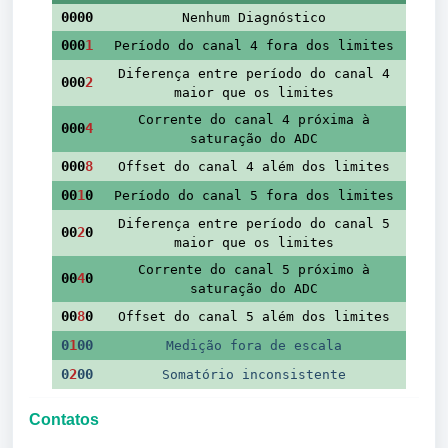
0000
Nenhum Diagnóstico
000
1
Período do canal 4 fora dos limites
Diferença entre período do canal 4
000
2
maior que os limites
Corrente do canal 4 próxima à
000
4
saturação do ADC
000
8
Offset do canal 4 além dos limites
00
1
0
Período do canal 5 fora dos limites
Diferença entre período do canal 5
00
2
0
maior que os limites
Corrente do canal 5 próximo à
00
4
0
saturação do ADC
00
8
0
Offset do canal 5 além dos limites
0
1
00
Medição fora de escala
0
2
00
Somatório inconsistente
Contatos