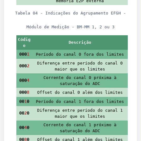
memória E2P externa
Tabela 04 - Indicações do Agrupamento EFGH -
Módulo de Medição - BM-MM 1, 2 ou 3
Códig
Descrição
o
000
1
Período do canal 0 fora dos limites
Diferença entre período do canal 0
000
2
maior que os limites
Corrente do canal 0 próxima à
000
4
saturação do ADC
000
8
Offset do canal 0 além dos limites
00
1
0
Período do canal 1 fora dos limites
Diferença entre período do canal 1
00
2
0
maior que os limites
Corrente do canal 1 próximo à
00
4
0
saturação do ADC
00
8
0
Offset do canal 1 além dos limites