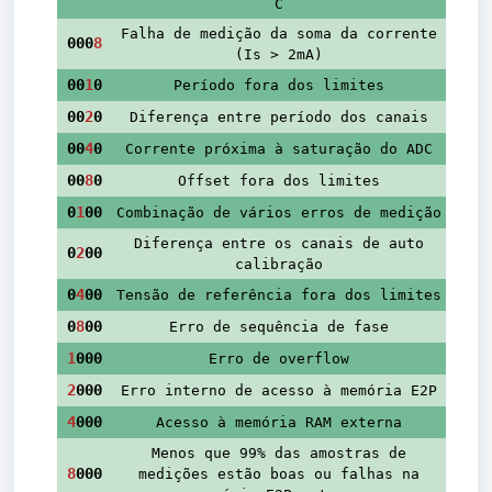
C
Falha de medição da soma da corrente
000
8
(Is > 2mA)
00
1
0
Período fora dos limites
00
2
0
Diferença entre período dos canais
00
4
0
Corrente próxima à saturação do ADC
00
8
0
Offset fora dos limites
0
1
00
Combinação de vários erros de medição
Diferença entre os canais de auto
0
2
00
calibração
0
4
00
Tensão de referência fora dos limites
0
8
00
Erro de sequência de fase
1
000
Erro de overflow
2
000
Erro interno de acesso à memória E2P
4
000
Acesso à memória RAM externa
Menos que 99% das amostras de
8
000
medições estão boas ou falhas na