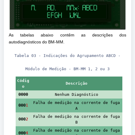
As tabelas abaixo contêm as descrições dos
autodiagnósticos do BM-MM.
Tabela 03 - Indicações do Agrupamento ABCD -
Módulo de Medição - BM-MM 1, 2 ou 3
Códig
Descrição
o
0000
Nenhum Diagnóstico
Falha de medição na corrente de fuga
000
1
A
Falha de medição na corrente de fuga
000
2
B
Falha de medição na corrente de fuga
000
4