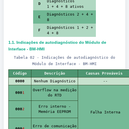
Diagnósticos
D
1 + 4 + 8 ativos
Diagnósticos 2 + 4 +
E
8
Diagnósticos 1 + 2 +
F
4 + 8
1.1. Indicações de autodiagnóstico do Módulo de
Interface - BM-HMI
Tabela 02 - Indicações de autodiagnóstico do
Módulo de Interface - BM-HMI
Código
Descrição
Causas Prováveis
0000
Nenhum Diagnóstico
--
Overflow na medição
000
1
do RTD
Erro interno -
000
2
Memória EEPROM
Falha Interna
Erro de comunicação
000
4