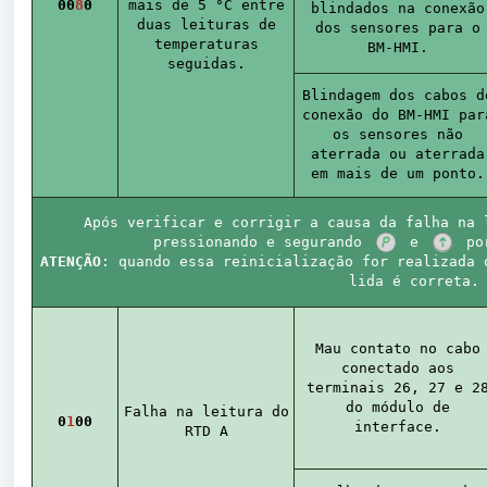
0
0
8
0
mais de 5 °C entre
blindados na conexão
duas leituras de
dos sensores para o
temperaturas
BM-HMI.
seguidas.
Blindagem dos cabos d
conexão do BM-HMI par
os sensores não
aterrada ou aterrada
em mais de um ponto.
Após verificar e corrigir a causa da falha na 
pressionando e segurando
e
por
ATENÇÃO
: quando essa reinicialização for realizada 
lida é correta.
Mau contato no cabo
conectado aos
terminais 26, 27 e 2
do módulo de
Falha na leitura do
0
1
00
interface.
RTD A