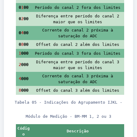
0
1
00
Período do canal 2 fora dos limites
Diferença entre período do canal 2
0
2
00
maior que os limites
Corrente do canal 2 próxima à
0
4
00
saturação do ADC
0
8
00
Offset do canal 2 além dos limites
1
000
Período do canal 3 fora dos limites
Diferença entre período do canal 3
2
000
maior que os limites
Corrente do canal 3 próxima à
4
000
saturação do ADC
8
000
Offset do canal 3 além dos limites
Tabela 05 - Indicações do Agrupamento IJKL -
Módulo de Medição - BM-MM 1, 2 ou 3
Códig
Descrição
o